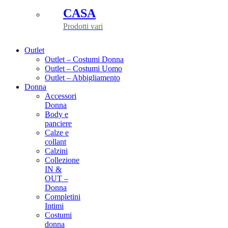
CASA
Prodotti vari
Outlet
Outlet – Costumi Donna
Outlet – Costumi Uomo
Outlet – Abbigliamento
Donna
Accessori
Donna
Body e
panciere
Calze e
collant
Calzini
Collezione
IN &
OUT –
Donna
Completini
Intimi
Costumi
donna