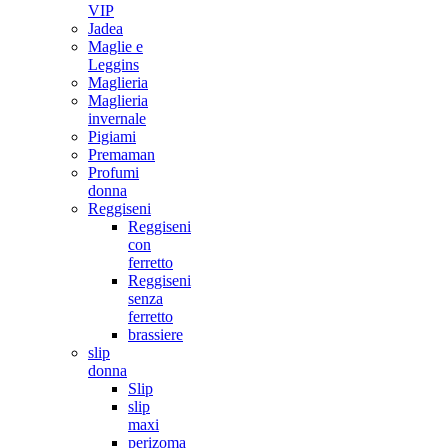
VIP
Jadea
Maglie e
Leggins
Maglieria
Maglieria
invernale
Pigiami
Premaman
Profumi
donna
Reggiseni
Reggiseni
con
ferretto
Reggiseni
senza
ferretto
brassiere
slip
donna
Slip
slip
maxi
perizoma