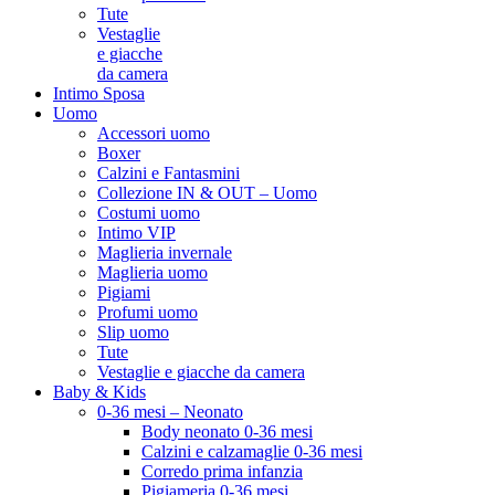
Tute
Vestaglie
e giacche
da camera
Intimo Sposa
Uomo
Accessori uomo
Boxer
Calzini e Fantasmini
Collezione IN & OUT – Uomo
Costumi uomo
Intimo VIP
Maglieria invernale
Maglieria uomo
Pigiami
Profumi uomo
Slip uomo
Tute
Vestaglie e giacche da camera
Baby & Kids
0-36 mesi – Neonato
Body neonato 0-36 mesi
Calzini e calzamaglie 0-36 mesi
Corredo prima infanzia
Pigiameria 0-36 mesi