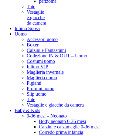
perizoma
Tute
Vestaglie
e giacche
da camera
Intimo Sposa
Uomo
Accessori uomo
Boxer
Calzini e Fantasmini
Collezione IN & OUT – Uomo
Costumi uomo
Intimo VIP
Maglieria invernale
Maglieria uomo
Pigiami
Profumi uomo
Slip uomo
Tute
Vestaglie e giacche da camera
Baby & Kids
0-36 mesi – Neonato
Body neonato 0-36 mesi
Calzini e calzamaglie 0-36 mesi
Corredo prima infanzia