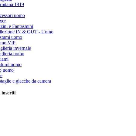
rnitana 1919
cessori uomo
xer
zini e Fantasmini
llezione IN & OUT - Uomo
stumi uomo
timo VIP
lieria invernale
glieria uomo
giami
ofumi uomo
ip uomo
te
taglie e giacche da camera
 inseriti