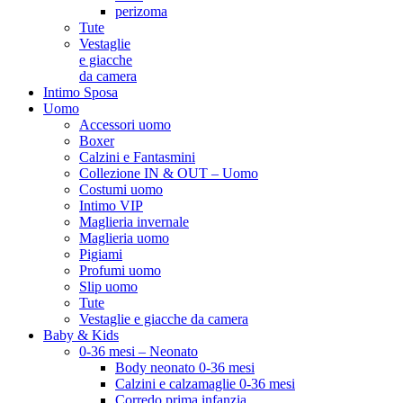
perizoma
Tute
Vestaglie
e giacche
da camera
Intimo Sposa
Uomo
Accessori uomo
Boxer
Calzini e Fantasmini
Collezione IN & OUT – Uomo
Costumi uomo
Intimo VIP
Maglieria invernale
Maglieria uomo
Pigiami
Profumi uomo
Slip uomo
Tute
Vestaglie e giacche da camera
Baby & Kids
0-36 mesi – Neonato
Body neonato 0-36 mesi
Calzini e calzamaglie 0-36 mesi
Corredo prima infanzia