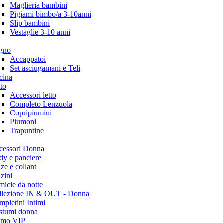
Maglieria bambini
Pigiami bimbo/a 3-10anni
Slip bambini
Vestaglie 3-10 anni
gno
Accappatoi
Set asciugamani e Teli
cina
to
Accessori letto
Completo Lenzuola
Copripiumini
Piumoni
Trapuntine
cessori Donna
dy e panciere
ze e collant
zini
icie da notte
llezione IN & OUT - Donna
pletini Intimi
stumi donna
timo VIP