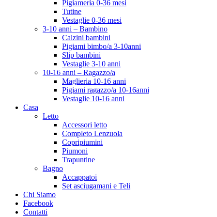
Pigiameria 0-36 mesi
Tutine
Vestaglie 0-36 mesi
3-10 anni – Bambino
Calzini bambini
Pigiami bimbo/a 3-10anni
Slip bambini
Vestaglie 3-10 anni
10-16 anni – Ragazzo/a
Maglieria 10-16 anni
Pigiami ragazzo/a 10-16anni
Vestaglie 10-16 anni
Casa
Letto
Accessori letto
Completo Lenzuola
Copripiumini
Piumoni
Trapuntine
Bagno
Accappatoi
Set asciugamani e Teli
Chi Siamo
Facebook
Contatti