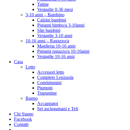
Tutine
Vestaglie 0-36 mesi
3-10 anni – Bambino
Calzini bambini
Pigiami bimbo/a 3-10anni
Slip bambini
Vestaglie 3-10 anni
10-16 anni – Ragazzo/a
Maglieria 10-16 anni
Pigiami ragazzo/a 10-16anni
Vestaglie 10-16 anni
Casa
Letto
Accessori letto
Completo Lenzuola
Copripiumini
Piumoni
Trapuntine
Bagno
Accappatoi
Set asciugamani e Teli
Chi Siamo
Facebook
Contatti