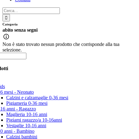
Cerca
per:
Categoria
abito senza segni
Non è stato trovato nessun prodotto che corrisponde alla tua
selezione.
otti
ds
36 mesi - Neonato
Calzini e calzamaglie 0-36 mesi
Pigiameria 0-36 mesi
-16 anni - Ragazzo
Maglieria 10-16 anni
Pigiami ragazzo/a 10-16anni
Vestaglie 10-16 anni
10 anni - Bambino
Calzini bambini