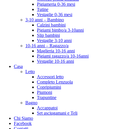
Pigiameria 0-36 mesi
Tutine
Vestaglie 0-36 mesi
3-10 anni – Bambino
Calzini bambini
Pigiami bimbo/a 3-10anni
Slip bambini
Vestaglie 3-10 anni
10-16 anni – Ragazzo/a
Maglieria 10-16 anni
Pigiami ragazzo/a 10-16anni
Vestaglie 10-16 anni
Casa
Letto
Accessori letto
Completo Lenzuola
Copripiumini
Piumoni
Trapuntine
Bagno
Accappatoi
Set asciugamani e Teli
Chi Siamo
Facebook
Contatti