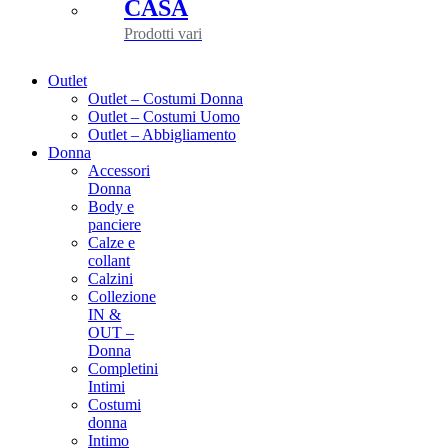
CASA
Prodotti vari
Outlet
Outlet – Costumi Donna
Outlet – Costumi Uomo
Outlet – Abbigliamento
Donna
Accessori
Donna
Body e
panciere
Calze e
collant
Calzini
Collezione
IN &
OUT –
Donna
Completini
Intimi
Costumi
donna
Intimo