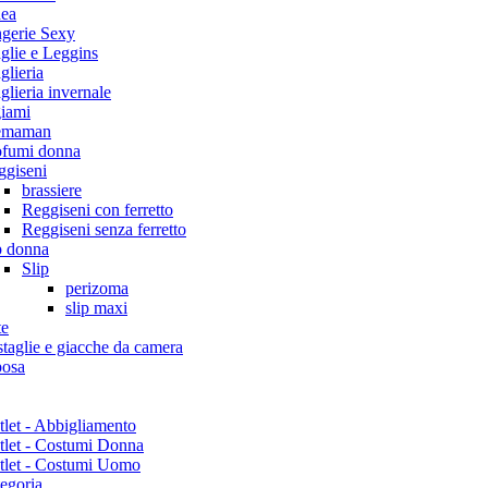
dea
ngerie Sexy
glie e Leggins
lieria
lieria invernale
giami
emaman
ofumi donna
ggiseni
brassiere
Reggiseni con ferretto
Reggiseni senza ferretto
p donna
Slip
perizoma
slip maxi
te
taglie e giacche da camera
posa
let - Abbigliamento
tlet - Costumi Donna
tlet - Costumi Uomo
egoria