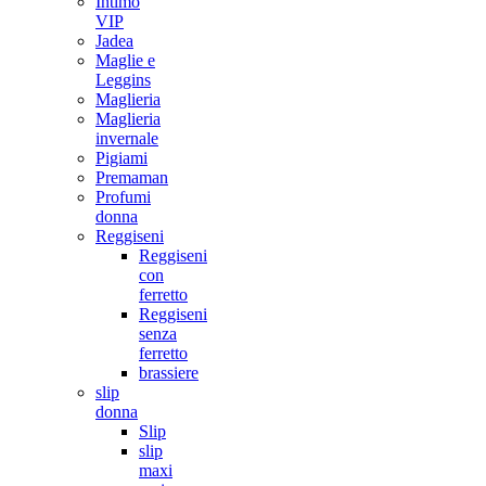
Intimo
VIP
Jadea
Maglie e
Leggins
Maglieria
Maglieria
invernale
Pigiami
Premaman
Profumi
donna
Reggiseni
Reggiseni
con
ferretto
Reggiseni
senza
ferretto
brassiere
slip
donna
Slip
slip
maxi