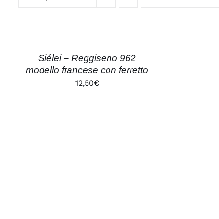
SCEGLI
QUESTO
/
PRODOTTO
DETTAGLI
HA
Siélei – Reggiseno 962
PIÙ
modello francese con ferretto
VARIANTI.
LE
12,50
€
OPZIONI
POSSONO
ESSERE
SCELTE
NELLA
PAGINA
DEL
PRODOTTO