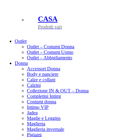
CASA
Prodotti vari
Outlet
Outlet – Costumi Donna
Outlet – Costumi Uomo
Outlet – Abbigliamento
Donna
Accessori Donna
Body e panciere
Calze e collant
Calzini
Collezione IN & OUT – Donna
Completini Intimi
Costumi donna
Intimo VIP
Jadea
Maglie e Leggins
Maglieria
Maglieria invernale
Pigiami