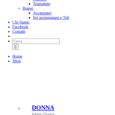
Trapuntine
Bagno
Accappatoi
Set asciugamani e Teli
Chi Siamo
Facebook
Contatti
Cerca
per:
Home
Shop
DONNA
Intimo Donna