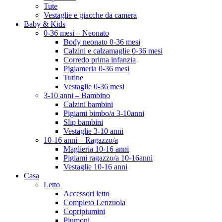
Tute
Vestaglie e giacche da camera
Baby & Kids
0-36 mesi – Neonato
Body neonato 0-36 mesi
Calzini e calzamaglie 0-36 mesi
Corredo prima infanzia
Pigiameria 0-36 mesi
Tutine
Vestaglie 0-36 mesi
3-10 anni – Bambino
Calzini bambini
Pigiami bimbo/a 3-10anni
Slip bambini
Vestaglie 3-10 anni
10-16 anni – Ragazzo/a
Maglieria 10-16 anni
Pigiami ragazzo/a 10-16anni
Vestaglie 10-16 anni
Casa
Letto
Accessori letto
Completo Lenzuola
Copripiumini
Piumoni