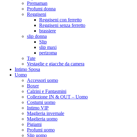
Premaman
Profumi donna
Reggiseni
Reggiseni con ferretto
Reggiseni senza ferretto
brassiere
slip donna
Slip
slip maxi
perizoma
Tute
Vestaglie e giacche da camera
Intimo Sposa
Uomo
Accessori uomo
Boxer
Calzini e Fantasmini
Collezione IN & OUT – Uomo
Costumi uomo
Intimo VIP
Maglieria invernale
Maglieria uomo
Pigiami
Profumi uomo
Slip uomo