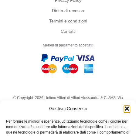
Privacy Policy
Diritto di recesso
Termini e condizioni
Contatti
Metodi di pagamento accettati:
© Copyright
2026 | Intimo Altieri di Altieri Alessandra & C. SAS, Via
Nizza 118b - Salerno - p.iva: 04011490655
Gestisci Consenso
Diritti Riservati | Powered by
Marsen
Per fornire le migliori esperienze, utilizziamo tecnologie come i cookie per
Facebook
memorizzare e/o accedere alle informazioni del dispositivo. Il consenso a
queste tecnologie ci permetterà di elaborare dati come il comportamento di