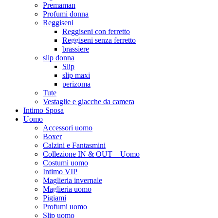
Premaman
Profumi donna
Reggiseni
Reggiseni con ferretto
Reggiseni senza ferretto
brassiere
slip donna
Slip
slip maxi
perizoma
Tute
Vestaglie e giacche da camera
Intimo Sposa
Uomo
Accessori uomo
Boxer
Calzini e Fantasmini
Collezione IN & OUT – Uomo
Costumi uomo
Intimo VIP
Maglieria invernale
Maglieria uomo
Pigiami
Profumi uomo
Slip uomo