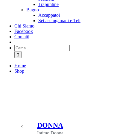
Trapuntine
Bagno
Accappatoi
Set asciugamani e Teli
Chi Siamo
Facebook
Contatti
Cerca
per:
Home
Shop
DONNA
Intimo Donna