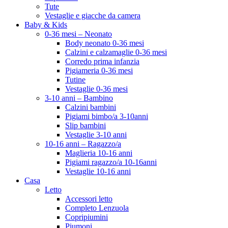
Tute
Vestaglie e giacche da camera
Baby & Kids
0-36 mesi – Neonato
Body neonato 0-36 mesi
Calzini e calzamaglie 0-36 mesi
Corredo prima infanzia
Pigiameria 0-36 mesi
Tutine
Vestaglie 0-36 mesi
3-10 anni – Bambino
Calzini bambini
Pigiami bimbo/a 3-10anni
Slip bambini
Vestaglie 3-10 anni
10-16 anni – Ragazzo/a
Maglieria 10-16 anni
Pigiami ragazzo/a 10-16anni
Vestaglie 10-16 anni
Casa
Letto
Accessori letto
Completo Lenzuola
Copripiumini
Piumoni