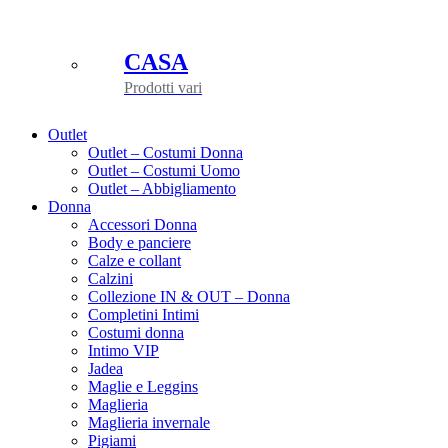
CASA
Prodotti vari
Outlet
Outlet – Costumi Donna
Outlet – Costumi Uomo
Outlet – Abbigliamento
Donna
Accessori Donna
Body e panciere
Calze e collant
Calzini
Collezione IN & OUT – Donna
Completini Intimi
Costumi donna
Intimo VIP
Jadea
Maglie e Leggins
Maglieria
Maglieria invernale
Pigiami