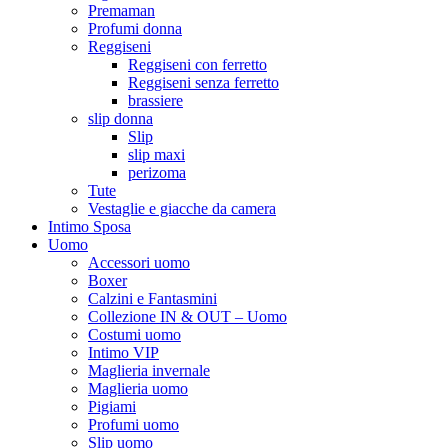
Premaman
Profumi donna
Reggiseni
Reggiseni con ferretto
Reggiseni senza ferretto
brassiere
slip donna
Slip
slip maxi
perizoma
Tute
Vestaglie e giacche da camera
Intimo Sposa
Uomo
Accessori uomo
Boxer
Calzini e Fantasmini
Collezione IN & OUT – Uomo
Costumi uomo
Intimo VIP
Maglieria invernale
Maglieria uomo
Pigiami
Profumi uomo
Slip uomo