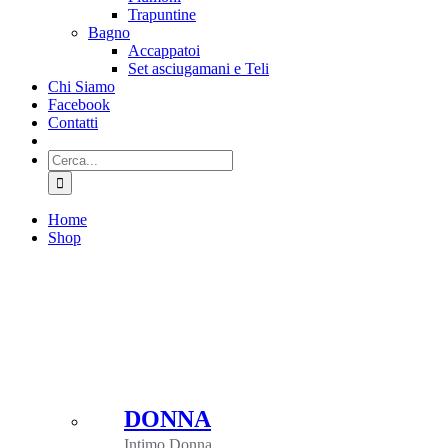
Trapuntine
Bagno
Accappatoi
Set asciugamani e Teli
Chi Siamo
Facebook
Contatti
Cerca
per:
Home
Shop
DONNA
Intimo Donna