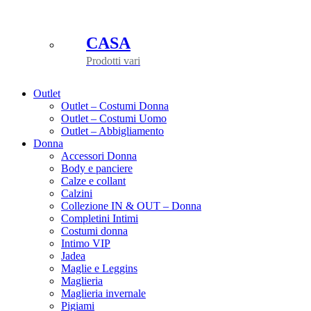
CASA
Prodotti vari
Outlet
Outlet – Costumi Donna
Outlet – Costumi Uomo
Outlet – Abbigliamento
Donna
Accessori Donna
Body e panciere
Calze e collant
Calzini
Collezione IN & OUT – Donna
Completini Intimi
Costumi donna
Intimo VIP
Jadea
Maglie e Leggins
Maglieria
Maglieria invernale
Pigiami