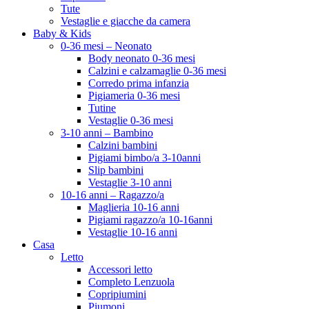
Tute
Vestaglie e giacche da camera
Baby & Kids
0-36 mesi – Neonato
Body neonato 0-36 mesi
Calzini e calzamaglie 0-36 mesi
Corredo prima infanzia
Pigiameria 0-36 mesi
Tutine
Vestaglie 0-36 mesi
3-10 anni – Bambino
Calzini bambini
Pigiami bimbo/a 3-10anni
Slip bambini
Vestaglie 3-10 anni
10-16 anni – Ragazzo/a
Maglieria 10-16 anni
Pigiami ragazzo/a 10-16anni
Vestaglie 10-16 anni
Casa
Letto
Accessori letto
Completo Lenzuola
Copripiumini
Piumoni