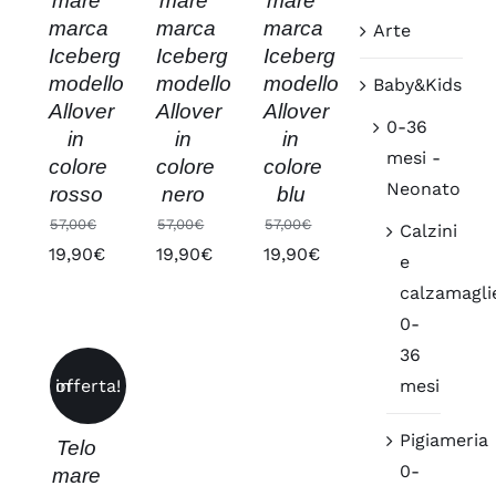
mare
mare
mare
marca
marca
marca
Arte
Iceberg
Iceberg
Iceberg
modello
modello
modello
Baby&Kids
Allover
Allover
Allover
0-36
in
in
in
mesi -
colore
colore
colore
Neonato
blu
nero
rosso
57,00
€
57,00
€
57,00
€
Calzini
Il
Il
Il
19,90
€
19,90
€
19,90
€
e
prezzo
Il
prezzo
Il
prezzo
Il
calzamagli
originale
prezzo
originale
prezzo
originale
prezzo
0-
AGGIUNGI
era:
attuale
era:
attuale
era:
attuale
AL
36
CARRELLO
57,00€.
è:
57,00€.
è:
57,00€.
è:
mesi
in offerta!
/
19,90€.
19,90€.
19,90€.
DETTAGLI
Pigiameria
Telo
0-
mare