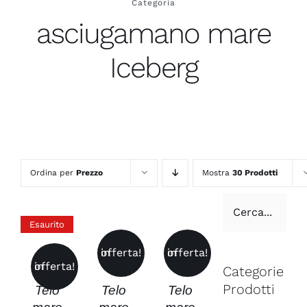
Categoria
asciugamano mare
Iceberg
Ordina per
Prezzo
Mostra
30 Prodotti
AGGIUNGI
AGGIUNGI
Esaurito
AL
AL
CARRELLO
CARRELLO
DETTAGLI
in offerta!
in offerta!
/
/
in offerta!
Categorie
DETTAGLI
DETTAGLI
Prodotti
Telo
Telo
Telo