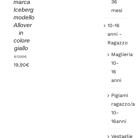
36
marca
Iceberg
mesi
modello
Allover
10-16
in
anni -
colore
Ragazzo
giallo
Maglieria
57,00
€
10-
Il
19,90
€
16
prezzo
Il
anni
originale
prezzo
era:
attuale
Pigiami
57,00€.
è:
ragazzo/a
19,90€.
10-
16anni
Vestaglie