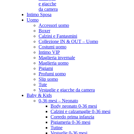
e giacche
da camera
Intimo Sposa
Uomo
Accessori uomo
Boxer
Calzini e Fantasmini
Collezione IN & OUT – Uomo
Costumi uomo
Intimo VIP
Maglieria invernale
Maglieria uomo
Pigiami
Profumi uomo
Slip uomo
Tute
Vestaglie e giacche da camera
Baby & Kids
0-36 mesi – Neonato
Body neonato 0-36 mesi
Calzini e calzamaglie 0-36 mesi
Corredo prima infanzia
Pigiameria 0-36 mesi
Tutine
Vestaglie 0-36 mesi