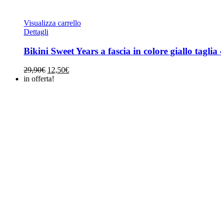
Visualizza carrello
Dettagli
Bikini Sweet Years a fascia in colore giallo taglia
Il
Il
29,90
€
12,50
€
prezzo
prezzo
in offerta!
originale
attuale
era:
è:
29,90€.
12,50€.