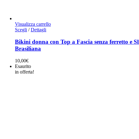
Visualizza carrello
Questo
Scegli
/
Dettagli
prodotto
ha
Bikini donna con Top a Fascia senza ferretto e Sl
più
Brasiliana
varianti.
Le
10,00
€
opzioni
Esaurito
possono
in offerta!
essere
scelte
nella
pagina
del
prodotto