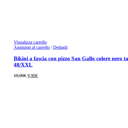
Visualizza carrello
Aggiungi al carrello
/
Dettagli
Bikini a fascia con pizzo San Gallo colore nero ta
48/XXL
Il
Il
19,90
€
9,90
€
prezzo
prezzo
originale
attuale
era:
è:
19,90€.
9,90€.