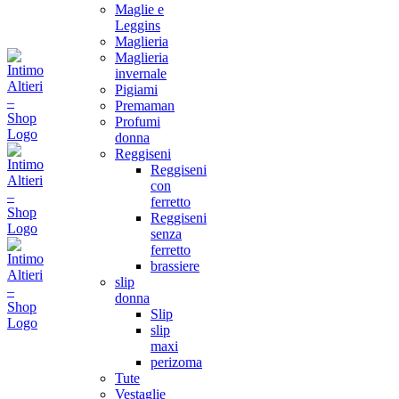
Maglie e
Leggins
Maglieria
Maglieria
invernale
Pigiami
Premaman
Profumi
donna
Reggiseni
Reggiseni
con
ferretto
Reggiseni
senza
ferretto
brassiere
slip
donna
Slip
slip
maxi
perizoma
Tute
Vestaglie