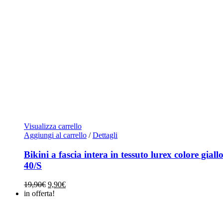
Visualizza carrello
Aggiungi al carrello
/
Dettagli
Bikini a fascia intera in tessuto lurex colore giall
40/S
Il
Il
19,90
€
9,90
€
prezzo
prezzo
in offerta!
originale
attuale
era:
è:
19,90€.
9,90€.