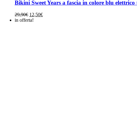
Bikini Sweet Years a fascia in colore blu elettrico
Il
Il
29,90
€
12,50
€
prezzo
prezzo
in offerta!
originale
attuale
era:
è:
29,90€.
12,50€.