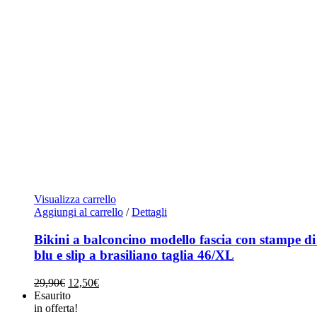
Visualizza carrello
Aggiungi al carrello
/
Dettagli
Bikini a balconcino modello fascia con stampe d
blu e slip a brasiliano taglia 46/XL
Il
Il
29,90
€
12,50
€
prezzo
prezzo
Esaurito
originale
attuale
in offerta!