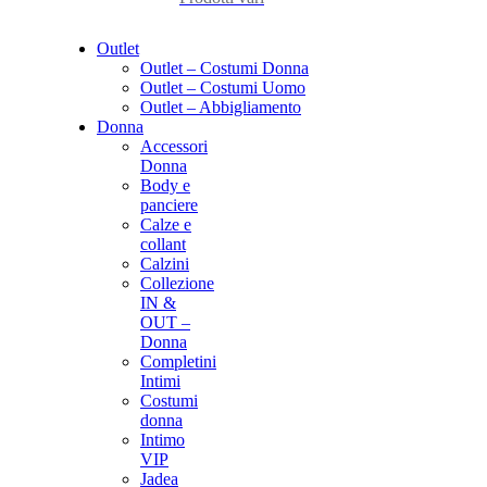
Outlet
Outlet – Costumi Donna
Outlet – Costumi Uomo
Outlet – Abbigliamento
Donna
Accessori
Donna
Body e
panciere
Calze e
collant
Calzini
Collezione
IN &
OUT –
Donna
Completini
Intimi
Costumi
donna
Intimo
VIP
Jadea