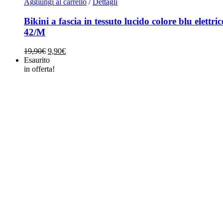
Aggiungi al carrello
/
Dettagli
Bikini a fascia in tessuto lucido colore blu elettric
42/M
Il
Il
19,90
€
9,90
€
prezzo
prezzo
Esaurito
originale
attuale
in offerta!
era:
è:
19,90€.
9,90€.