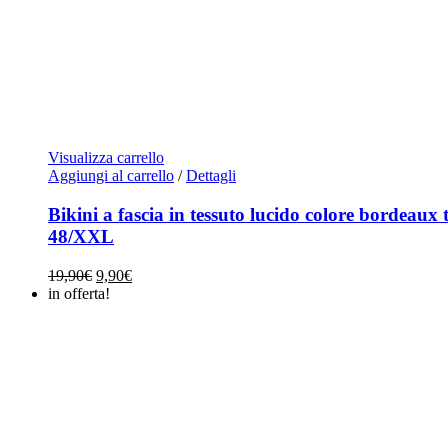
Visualizza carrello
Aggiungi al carrello
/
Dettagli
Bikini a fascia in tessuto lucido colore bordeaux 
48/XXL
Il
Il
19,90
€
9,90
€
prezzo
prezzo
in offerta!
originale
attuale
era:
è:
19,90€.
9,90€.