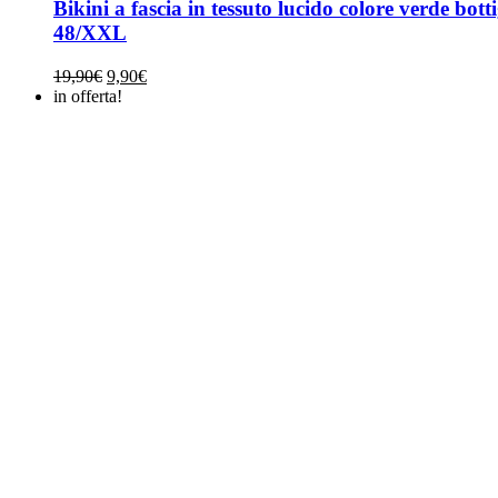
Bikini a fascia in tessuto lucido colore verde botti
48/XXL
Il
Il
19,90
€
9,90
€
prezzo
prezzo
in offerta!
originale
attuale
era:
è:
19,90€.
9,90€.