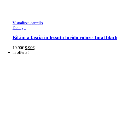
Visualizza carrello
Dettagli
Bikini a fascia in tessuto lucido colore Total blac
Il
Il
19,90
€
9,90
€
prezzo
prezzo
in offerta!
originale
attuale
era:
è:
19,90€.
9,90€.