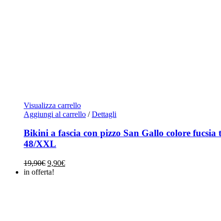
Visualizza carrello
Aggiungi al carrello
/
Dettagli
Bikini a fascia con pizzo San Gallo colore fucsia 
48/XXL
Il
Il
19,90
€
9,90
€
prezzo
prezzo
in offerta!
originale
attuale
era:
è:
19,90€.
9,90€.