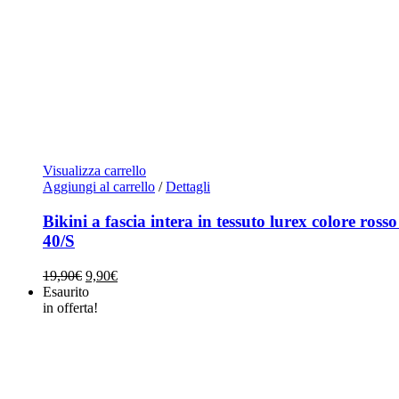
Visualizza carrello
Aggiungi al carrello
/
Dettagli
Bikini a fascia intera in tessuto lurex colore rosso
40/S
Il
Il
19,90
€
9,90
€
prezzo
prezzo
Esaurito
originale
attuale
in offerta!
era:
è:
19,90€.
9,90€.