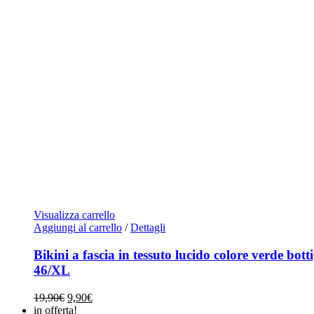
Visualizza carrello
Aggiungi al carrello
/
Dettagli
Bikini a fascia in tessuto lucido colore verde botti
46/XL
Il
Il
19,90
€
9,90
€
prezzo
prezzo
in offerta!