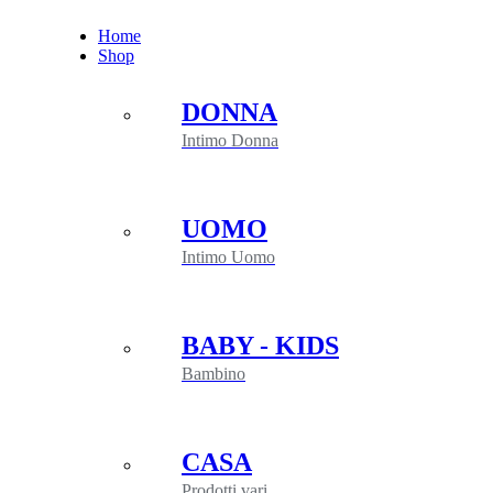
Salta
Home
al
Shop
contenuto
DONNA
Intimo Donna
UOMO
Intimo Uomo
BABY - KIDS
Bambino
CASA
Prodotti vari