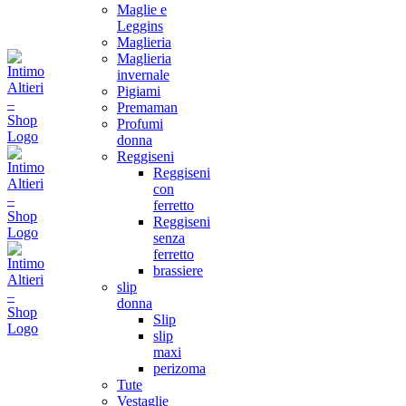
Maglie e
Leggins
Maglieria
Maglieria
invernale
Pigiami
Premaman
Profumi
donna
Reggiseni
Reggiseni
con
ferretto
Reggiseni
senza
ferretto
brassiere
slip
donna
Slip
slip
maxi
perizoma
Tute
Vestaglie