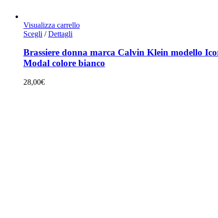
Visualizza carrello
Questo
Scegli
/
Dettagli
prodotto
ha
Brassiere donna marca Calvin Klein modello Ic
più
Modal colore bianco
varianti.
Le
28,00
€
opzioni
possono
essere
scelte
nella
pagina
del
prodotto