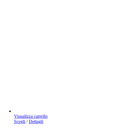
Visualizza carrello
Questo
Scegli
/
Dettagli
prodotto