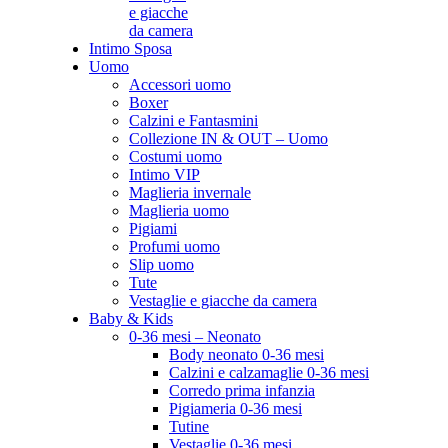
e giacche
da camera
Intimo Sposa
Uomo
Accessori uomo
Boxer
Calzini e Fantasmini
Collezione IN & OUT – Uomo
Costumi uomo
Intimo VIP
Maglieria invernale
Maglieria uomo
Pigiami
Profumi uomo
Slip uomo
Tute
Vestaglie e giacche da camera
Baby & Kids
0-36 mesi – Neonato
Body neonato 0-36 mesi
Calzini e calzamaglie 0-36 mesi
Corredo prima infanzia
Pigiameria 0-36 mesi
Tutine
Vestaglie 0-36 mesi