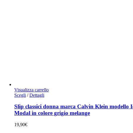
Visualizza carrello
Questo
Scegli
/
Dettagli
prodotto
ha
Slip classici donna marca Calvin Klein modello 
più
Modal in colore grigio melange
varianti.
Le
19,90
€
opzioni
possono