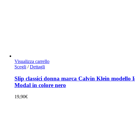
Visualizza carrello
Questo
Scegli
/
Dettagli
prodotto
ha
Slip classici donna marca Calvin Klein modello 
più
Modal in colore nero
varianti.
Le
19,90
€
opzioni
possono
essere
scelte
nella
pagina
del