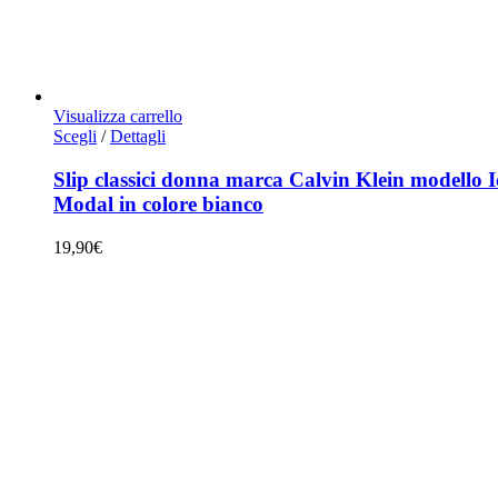
Visualizza carrello
Questo
Scegli
/
Dettagli
prodotto
ha
Slip classici donna marca Calvin Klein modello 
più
Modal in colore bianco
varianti.
Le
19,90
€
opzioni
possono
essere
scelte
nella
pagina
del
prodotto