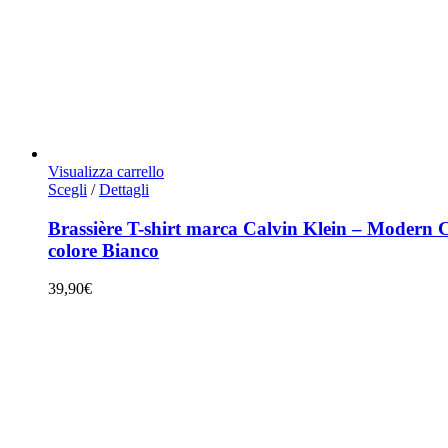
Visualizza carrello
Questo
Scegli
/
Dettagli
prodotto
ha
Brassière T-shirt marca Calvin Klein – Modern C
più
colore Bianco
varianti.
Le
39,90
€
opzioni
possono
essere
scelte
nella
pagina
del
prodotto