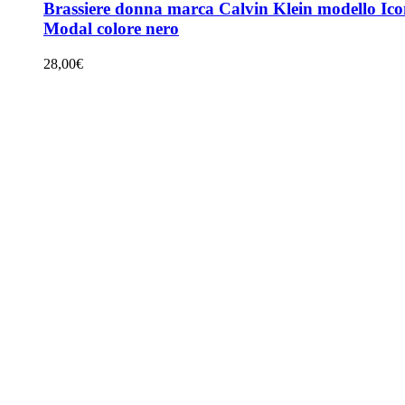
ha
Brassiere donna marca Calvin Klein modello Ic
più
Modal colore nero
varianti.
Le
28,00
€
opzioni
possono
essere
scelte
nella
pagina
del
prodotto