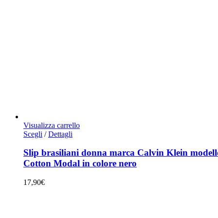
Visualizza carrello
Questo
Scegli
/
Dettagli
prodotto
ha
Slip brasiliani donna marca Calvin Klein modell
più
Cotton Modal in colore nero
varianti.
Le
17,90
€
opzioni
possono
essere
scelte