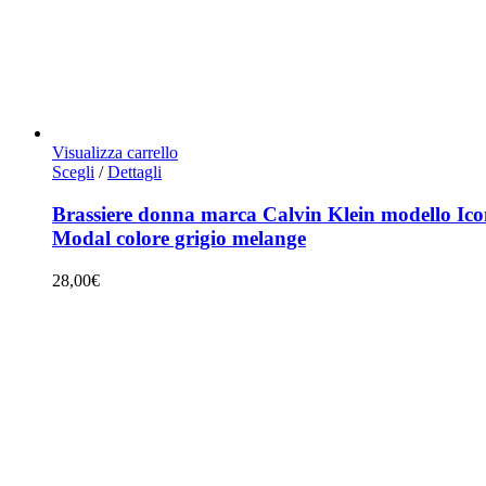
Visualizza carrello
Questo
Scegli
/
Dettagli
prodotto
ha
Brassiere donna marca Calvin Klein modello Ic
più
Modal colore grigio melange
varianti.
Le
28,00
€
opzioni
possono
essere
scelte
nella
pagina
del
prodotto