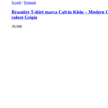
Questo
Scegli
/
Dettagli
prodotto
ha
Brassière T-shirt marca Calvin Klein – Modern C
più
colore Grigio
varianti.
Le
39,90
€
opzioni
possono
essere
scelte
nella
pagina
del
prodotto