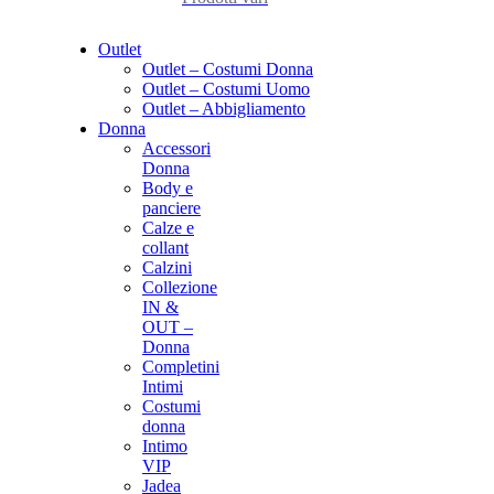
Outlet
Outlet – Costumi Donna
Outlet – Costumi Uomo
Outlet – Abbigliamento
Donna
Accessori
Donna
Body e
panciere
Calze e
collant
Calzini
Collezione
IN &
OUT –
Donna
Completini
Intimi
Costumi
donna
Intimo
VIP
Jadea