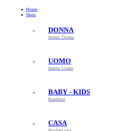
Salta
Home
al
Shop
contenuto
DONNA
Intimo Donna
UOMO
Intimo Uomo
BABY - KIDS
Bambino
CASA
Prodotti vari