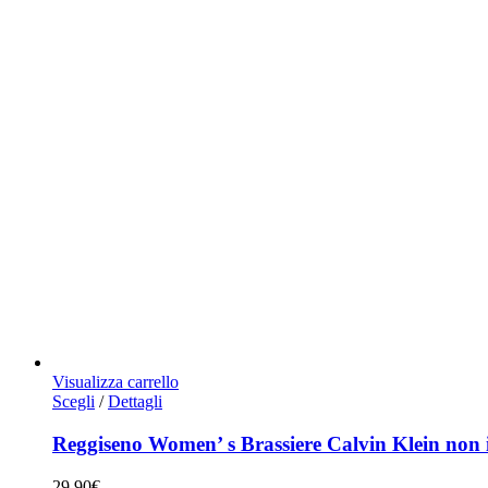
Visualizza carrello
Questo
Scegli
/
Dettagli
prodotto
ha
Reggiseno Women’ s Brassiere Calvin Klein non 
più
varianti.
29,90
€