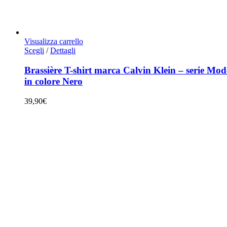
Visualizza carrello
Questo
Scegli
/
Dettagli
prodotto
ha
Brassière T-shirt marca Calvin Klein – serie Mo
più
in colore Nero
varianti.
Le
39,90
€
opzioni
possono
essere
scelte
nella
pagina
del
prodotto