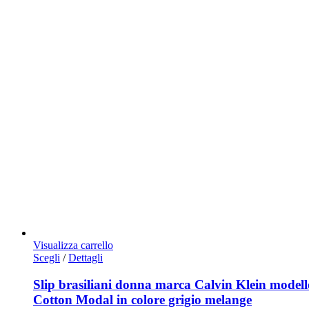
Visualizza carrello
Questo
Scegli
/
Dettagli
prodotto
ha
Slip brasiliani donna marca Calvin Klein modell
più
Cotton Modal in colore grigio melange
varianti.