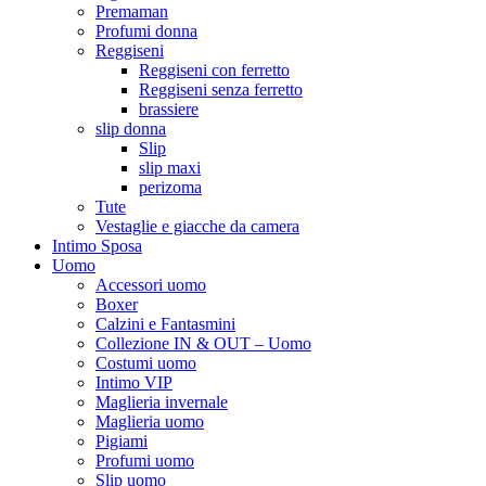
Premaman
Profumi donna
Reggiseni
Reggiseni con ferretto
Reggiseni senza ferretto
brassiere
slip donna
Slip
slip maxi
perizoma
Tute
Vestaglie e giacche da camera
Intimo Sposa
Uomo
Accessori uomo
Boxer
Calzini e Fantasmini
Collezione IN & OUT – Uomo
Costumi uomo
Intimo VIP
Maglieria invernale
Maglieria uomo
Pigiami
Profumi uomo
Slip uomo