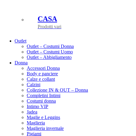
CASA
Prodotti vari
Outlet
Outlet – Costumi Donna
Outlet – Costumi Uomo
Outlet – Abbigliamento
Donna
Accessori Donna
Body e panciere
Calze e collant
Calzini
Collezione IN & OUT – Donna
Completini Intimi
Costumi donna
Intimo VIP
Jadea
Maglie e Leggins
Maglieria
Maglieria invernale
Pigiami