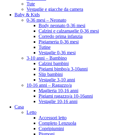
Tute
Vestaglie e giacche da camera
Baby & Kids
0-36 mesi – Neonato
Body neonato 0-36 mesi
Calzini e calzamaglie 0-36 mesi
Corredo prima infanzia
Pigiameria 0-36 mesi
Tutine
Vestaglie 0-36 mesi
3-10 anni – Bambino
Calzini bambini
Pigiami bimbo/a 3-10anni
Slip bambini
Vestaglie 3-10 anni
10-16 anni – Ragazzo/a
Maglieria 10-16 anni
Pigiami ragazzo/a 10-16anni
Vestaglie 10-16 anni
Casa
Letto
Accessori letto
Completo Lenzuola
Copripiumini
Piumoni