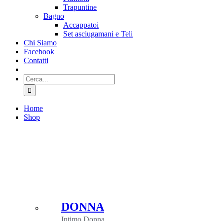
Trapuntine
Bagno
Accappatoi
Set asciugamani e Teli
Chi Siamo
Facebook
Contatti
Cerca
per:
Home
Shop
DONNA
Intimo Donna