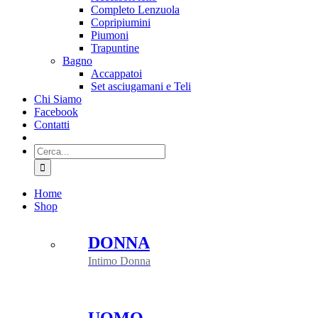
Completo Lenzuola
Copripiumini
Piumoni
Trapuntine
Bagno
Accappatoi
Set asciugamani e Teli
Chi Siamo
Facebook
Contatti
Cerca
per:
Home
Shop
DONNA
Intimo Donna