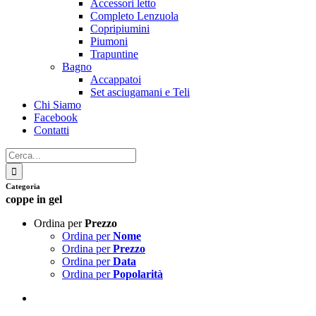
Accessori letto
Completo Lenzuola
Copripiumini
Piumoni
Trapuntine
Bagno
Accappatoi
Set asciugamani e Teli
Chi Siamo
Facebook
Contatti
Cerca
per:
Categoria
coppe in gel
Ordina per
Prezzo
Ordina per
Nome
Ordina per
Prezzo
Ordina per
Data
Ordina per
Popolarità