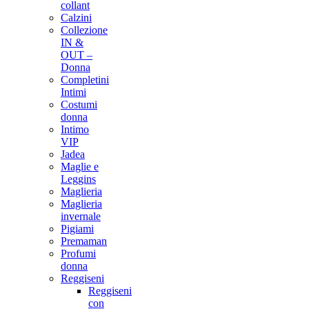
collant
Calzini
Collezione
IN &
OUT –
Donna
Completini
Intimi
Costumi
donna
Intimo
VIP
Jadea
Maglie e
Leggins
Maglieria
Maglieria
invernale
Pigiami
Premaman
Profumi
donna
Reggiseni
Reggiseni
con