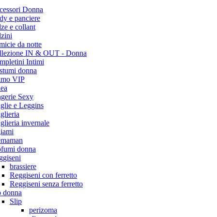
cessori Donna
dy e panciere
ze e collant
zini
icie da notte
llezione IN & OUT - Donna
pletini Intimi
stumi donna
timo VIP
dea
ngerie Sexy
glie e Leggins
lieria
lieria invernale
giami
emaman
ofumi donna
ggiseni
brassiere
Reggiseni con ferretto
Reggiseni senza ferretto
p donna
Slip
perizoma