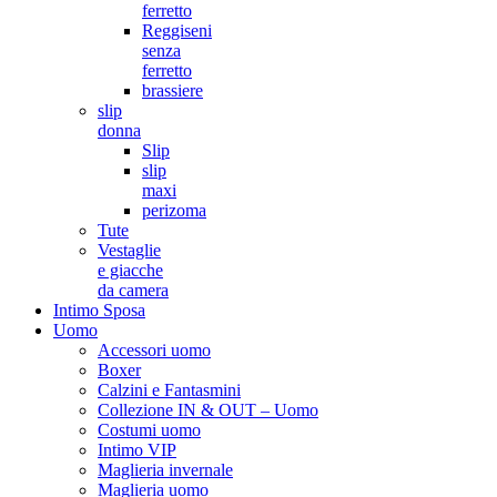
ferretto
Reggiseni
senza
ferretto
brassiere
slip
donna
Slip
slip
maxi
perizoma
Tute
Vestaglie
e giacche
da camera
Intimo Sposa
Uomo
Accessori uomo
Boxer
Calzini e Fantasmini
Collezione IN & OUT – Uomo
Costumi uomo
Intimo VIP
Maglieria invernale
Maglieria uomo