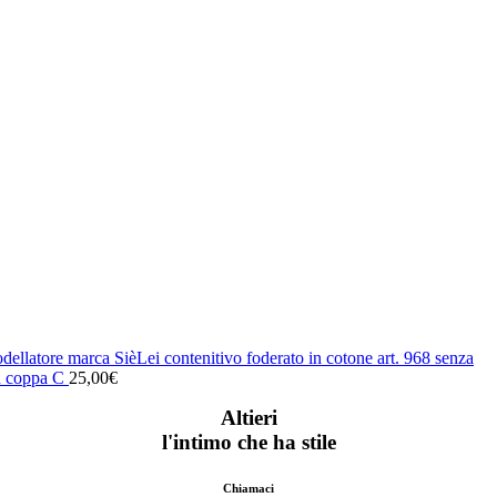
ellatore marca SièLei contenitivo foderato in cotone art. 968 senza
in coppa C
25,00
€
Altieri
l'intimo che ha stile
Chiamaci