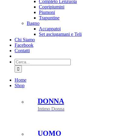
Completo Lenzuola
Copripiumini
Piumoni
Trapuntine
Bagno
Accappatoi
Set asciugamani e Teli
Chi Siamo
Facebook
Contatti
Cerca
per:
Home
Shop
DONNA
Intimo Donna
UOMO