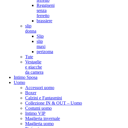
ferretto
Reggiseni
senza
ferretto
brassiere
slip
donna
Slip
slip
maxi
perizoma
Tute
Vestaglie
e giacche
da camera
Intimo Sposa
Uomo
Accessori uomo
Boxer
Calzini e Fantasmini
Collezione IN & OUT – Uomo
Costumi uomo
Intimo VIP
Maglieria invernale
Maglieria uomo