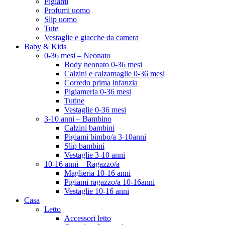
Pigiami
Profumi uomo
Slip uomo
Tute
Vestaglie e giacche da camera
Baby & Kids
0-36 mesi – Neonato
Body neonato 0-36 mesi
Calzini e calzamaglie 0-36 mesi
Corredo prima infanzia
Pigiameria 0-36 mesi
Tutine
Vestaglie 0-36 mesi
3-10 anni – Bambino
Calzini bambini
Pigiami bimbo/a 3-10anni
Slip bambini
Vestaglie 3-10 anni
10-16 anni – Ragazzo/a
Maglieria 10-16 anni
Pigiami ragazzo/a 10-16anni
Vestaglie 10-16 anni
Casa
Letto
Accessori letto