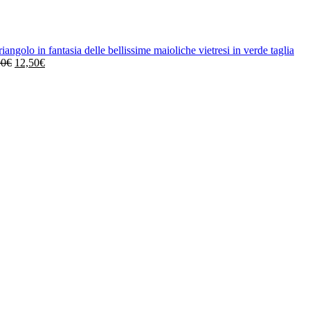
riangolo in fantasia delle bellissime maioliche vietresi in verde taglia
Il
Il
90
€
12,50
€
prezzo
prezzo
originale
attuale
era:
è:
24,90€.
12,50€.