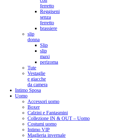
con
ferretto
Reggiseni
senza
ferretto
brassiere
slip
donna
Slip
slip
maxi
perizoma
Tute
Vestaglie
e giacche
da camera
Intimo Sposa
Uomo
Accessori uomo
Boxer
Calzini e Fantasmini
Collezione IN & OUT – Uomo
Costumi uomo
Intimo VIP
Maglieria invernale