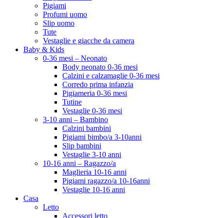
Pigiami
Profumi uomo
Slip uomo
Tute
Vestaglie e giacche da camera
Baby & Kids
0-36 mesi – Neonato
Body neonato 0-36 mesi
Calzini e calzamaglie 0-36 mesi
Corredo prima infanzia
Pigiameria 0-36 mesi
Tutine
Vestaglie 0-36 mesi
3-10 anni – Bambino
Calzini bambini
Pigiami bimbo/a 3-10anni
Slip bambini
Vestaglie 3-10 anni
10-16 anni – Ragazzo/a
Maglieria 10-16 anni
Pigiami ragazzo/a 10-16anni
Vestaglie 10-16 anni
Casa
Letto
Accessori letto