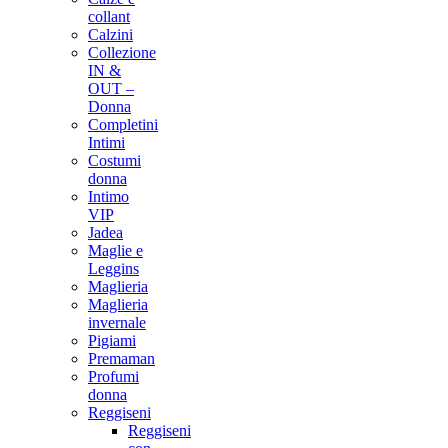
collant
Calzini
Collezione
IN &
OUT –
Donna
Completini
Intimi
Costumi
donna
Intimo
VIP
Jadea
Maglie e
Leggins
Maglieria
Maglieria
invernale
Pigiami
Premaman
Profumi
donna
Reggiseni
Reggiseni