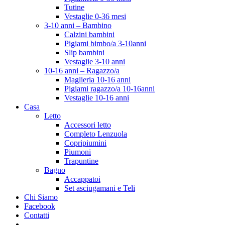
Tutine
Vestaglie 0-36 mesi
3-10 anni – Bambino
Calzini bambini
Pigiami bimbo/a 3-10anni
Slip bambini
Vestaglie 3-10 anni
10-16 anni – Ragazzo/a
Maglieria 10-16 anni
Pigiami ragazzo/a 10-16anni
Vestaglie 10-16 anni
Casa
Letto
Accessori letto
Completo Lenzuola
Copripiumini
Piumoni
Trapuntine
Bagno
Accappatoi
Set asciugamani e Teli
Chi Siamo
Facebook
Contatti