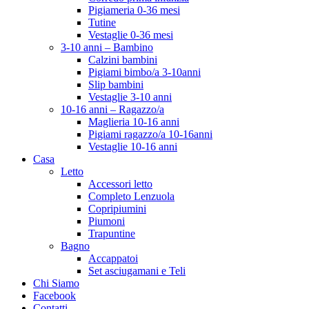
Pigiameria 0-36 mesi
Tutine
Vestaglie 0-36 mesi
3-10 anni – Bambino
Calzini bambini
Pigiami bimbo/a 3-10anni
Slip bambini
Vestaglie 3-10 anni
10-16 anni – Ragazzo/a
Maglieria 10-16 anni
Pigiami ragazzo/a 10-16anni
Vestaglie 10-16 anni
Casa
Letto
Accessori letto
Completo Lenzuola
Copripiumini
Piumoni
Trapuntine
Bagno
Accappatoi
Set asciugamani e Teli
Chi Siamo
Facebook
Contatti