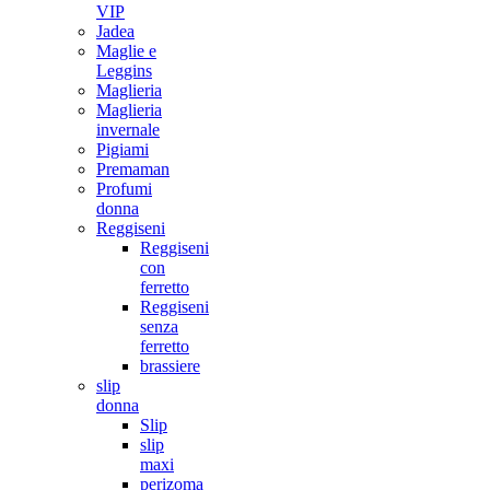
VIP
Jadea
Maglie e
Leggins
Maglieria
Maglieria
invernale
Pigiami
Premaman
Profumi
donna
Reggiseni
Reggiseni
con
ferretto
Reggiseni
senza
ferretto
brassiere
slip
donna
Slip
slip
maxi
perizoma