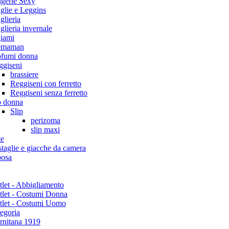
ngerie Sexy
glie e Leggins
lieria
lieria invernale
giami
emaman
ofumi donna
ggiseni
brassiere
Reggiseni con ferretto
Reggiseni senza ferretto
p donna
Slip
perizoma
slip maxi
te
taglie e giacche da camera
posa
let - Abbigliamento
tlet - Costumi Donna
tlet - Costumi Uomo
egoria
rnitana 1919