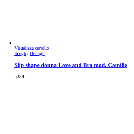
Visualizza carrello
Questo
Scegli
/
Dettagli
prodotto
ha
Slip shape donna Love and Bra mod. Camille
più
varianti.
5,90
€
Le
opzioni
possono
essere
scelte
nella
pagina
del
prodotto