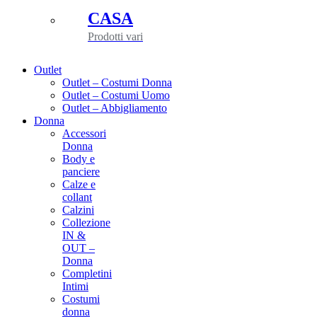
CASA
Prodotti vari
Outlet
Outlet – Costumi Donna
Outlet – Costumi Uomo
Outlet – Abbigliamento
Donna
Accessori
Donna
Body e
panciere
Calze e
collant
Calzini
Collezione
IN &
OUT –
Donna
Completini
Intimi
Costumi
donna