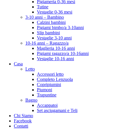
Pigiameria 0-36 mesi
Tutine
Vestaglie 0-36 mesi
3-10 anni – Bambino
Calzini bambini
Pigiami bimbo/a 3-10anni
Slip bambini
Vestaglie 3-10 anni
10-16 anni – Ragazzo/a
Maglieria 10-16 anni
Pigiami ragazzo/a 10-16anni
Vestaglie 10-16 anni
Casa
Letto
Accessori letto
Completo Lenzuola
Copripiumini
Piumoni
Trapuntine
Bagno
Accappatoi
Set asciugamani e Teli
Chi Siamo
Facebook
Contatti