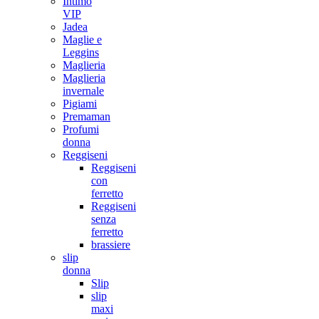
Intimo
VIP
Jadea
Maglie e
Leggins
Maglieria
Maglieria
invernale
Pigiami
Premaman
Profumi
donna
Reggiseni
Reggiseni
con
ferretto
Reggiseni
senza
ferretto
brassiere
slip
donna
Slip
slip
maxi