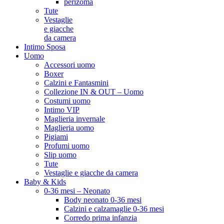
perizoma
Tute
Vestaglie
e giacche
da camera
Intimo Sposa
Uomo
Accessori uomo
Boxer
Calzini e Fantasmini
Collezione IN & OUT – Uomo
Costumi uomo
Intimo VIP
Maglieria invernale
Maglieria uomo
Pigiami
Profumi uomo
Slip uomo
Tute
Vestaglie e giacche da camera
Baby & Kids
0-36 mesi – Neonato
Body neonato 0-36 mesi
Calzini e calzamaglie 0-36 mesi
Corredo prima infanzia