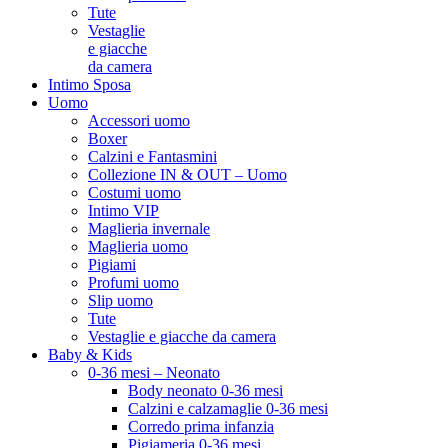
Tute
Vestaglie
e giacche
da camera
Intimo Sposa
Uomo
Accessori uomo
Boxer
Calzini e Fantasmini
Collezione IN & OUT – Uomo
Costumi uomo
Intimo VIP
Maglieria invernale
Maglieria uomo
Pigiami
Profumi uomo
Slip uomo
Tute
Vestaglie e giacche da camera
Baby & Kids
0-36 mesi – Neonato
Body neonato 0-36 mesi
Calzini e calzamaglie 0-36 mesi
Corredo prima infanzia
Pigiameria 0-36 mesi