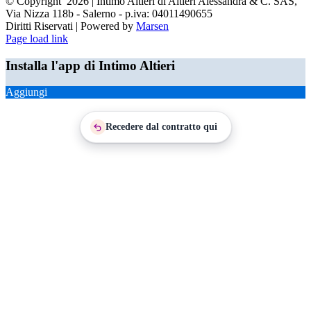
© Copyright
2026 | Intimo Altieri di Altieri Alessandra & C. SAS,
Via Nizza 118b - Salerno - p.iva: 04011490655
Diritti Riservati | Powered by
Marsen
Facebook
Page load link
Installa l'app di Intimo Altieri
Aggiungi
Recedere dal contratto qui
Torna
in
cima