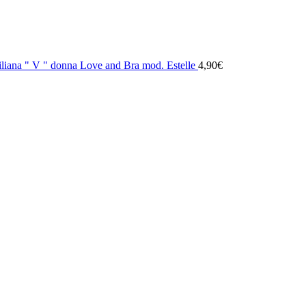
iliana " V " donna Love and Bra mod. Estelle
4,90
€