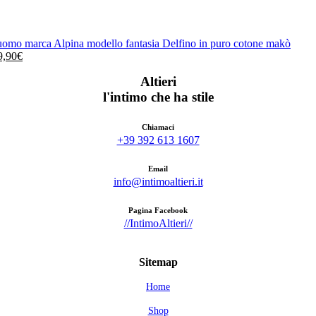
uomo marca Alpina modello fantasia Delfino in puro cotone makò
Il
9,90
€
rezzo
prezzo
Altieri
iginale
attuale
a:
è:
l'intimo che ha stile
9,90€.
49,90€.
Chiamaci
+39 392 613 1607
Email
info@intimoaltieri.it
Pagina Facebook
//IntimoAltieri//
Sitemap
Home
Shop