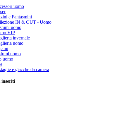
cessori uomo
xer
zini e Fantasmini
llezione IN & OUT - Uomo
stumi uomo
timo VIP
lieria invernale
glieria uomo
giami
ofumi uomo
ip uomo
te
taglie e giacche da camera
 inseriti