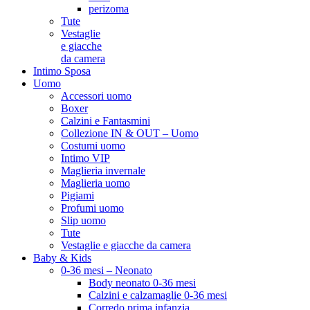
perizoma
Tute
Vestaglie
e giacche
da camera
Intimo Sposa
Uomo
Accessori uomo
Boxer
Calzini e Fantasmini
Collezione IN & OUT – Uomo
Costumi uomo
Intimo VIP
Maglieria invernale
Maglieria uomo
Pigiami
Profumi uomo
Slip uomo
Tute
Vestaglie e giacche da camera
Baby & Kids
0-36 mesi – Neonato
Body neonato 0-36 mesi
Calzini e calzamaglie 0-36 mesi
Corredo prima infanzia