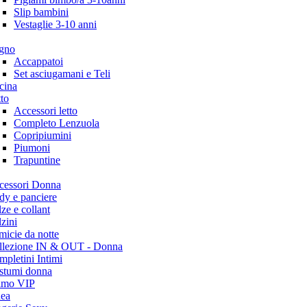
Slip bambini
Vestaglie 3-10 anni
gno
Accappatoi
Set asciugamani e Teli
cina
to
Accessori letto
Completo Lenzuola
Copripiumini
Piumoni
Trapuntine
cessori Donna
dy e panciere
ze e collant
zini
icie da notte
llezione IN & OUT - Donna
pletini Intimi
stumi donna
timo VIP
dea