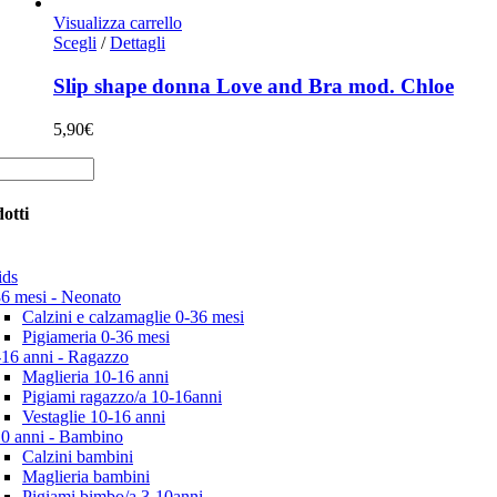
Visualizza carrello
Questo
Scegli
/
Dettagli
prodotto
ha
Slip shape donna Love and Bra mod. Chloe
più
varianti.
5,90
€
Le
opzioni
possono
essere
otti
scelte
nella
pagina
ds
del
36 mesi - Neonato
prodotto
Calzini e calzamaglie 0-36 mesi
Pigiameria 0-36 mesi
-16 anni - Ragazzo
Maglieria 10-16 anni
Pigiami ragazzo/a 10-16anni
Vestaglie 10-16 anni
10 anni - Bambino
Calzini bambini
Maglieria bambini
Pigiami bimbo/a 3-10anni