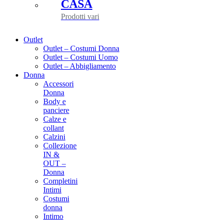
CASA
Prodotti vari
Outlet
Outlet – Costumi Donna
Outlet – Costumi Uomo
Outlet – Abbigliamento
Donna
Accessori
Donna
Body e
panciere
Calze e
collant
Calzini
Collezione
IN &
OUT –
Donna
Completini
Intimi
Costumi
donna
Intimo