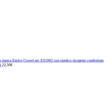
 marca Enrico Coveri art. ES1002 con elastico ricoperto confezione
i
22,50
€