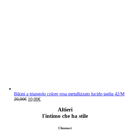
Bikini a triangolo colore rosa metallizzato lucido taglia 42/M
Il
Il
20,00
€
10,00
€
prezzo
prezzo
Altieri
originale
attuale
era:
è:
l'intimo che ha stile
20,00€.
10,00€.
Chiamaci