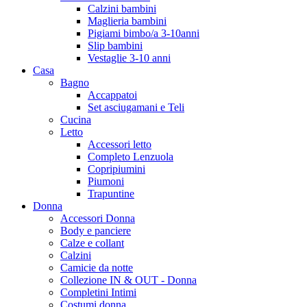
Calzini bambini
Maglieria bambini
Pigiami bimbo/a 3-10anni
Slip bambini
Vestaglie 3-10 anni
Casa
Bagno
Accappatoi
Set asciugamani e Teli
Cucina
Letto
Accessori letto
Completo Lenzuola
Copripiumini
Piumoni
Trapuntine
Donna
Accessori Donna
Body e panciere
Calze e collant
Calzini
Camicie da notte
Collezione IN & OUT - Donna
Completini Intimi
Costumi donna