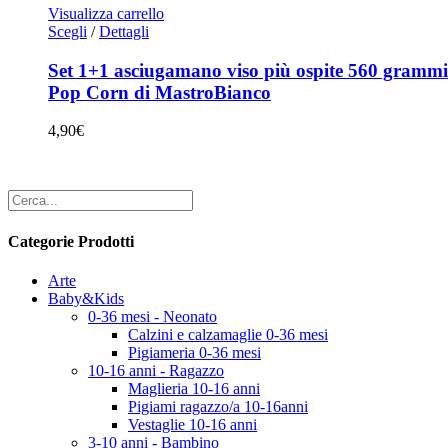
Visualizza carrello
Questo
Scegli
/
Dettagli
prodotto
ha
Set 1+1 asciugamano viso più ospite 560 gramm
più
Pop Corn di MastroBianco
varianti.
Le
4,90
€
opzioni
possono
essere
scelte
nella
pagina
Categorie Prodotti
del
prodotto
Arte
Baby&Kids
0-36 mesi - Neonato
Calzini e calzamaglie 0-36 mesi
Pigiameria 0-36 mesi
10-16 anni - Ragazzo
Maglieria 10-16 anni
Pigiami ragazzo/a 10-16anni
Vestaglie 10-16 anni
3-10 anni - Bambino