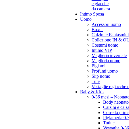
e giacche
da camera
Intimo Sposa
Uomo
Accessori uomo
Boxer
Calzini e Fantasmini
Collezione IN & 
Costumi uomo
Intimo VIP
Maglieria invernale
Maglieria uomo
Pigiami
Profumi uomo
Slip uomo
Tute
Vestaglie e giacche 
Baby & Kids
0-36 mesi – Neonat
Body neonato
Calzini e cal
Corredo prima
Pigiameria 0-
Tutine
Vestaglie 0-3