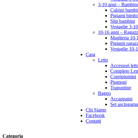
3-10 anni – Bambin
Calzini bambi
Pigiami bimbo
Slip bambini
Vestaglie 3-10
10-16 anni – Ragazz
Maglieria 10-
Pigiami ragaz
Vestaglie 10-
Casa
Letto
Accessori lett
Completo Len
Copripiumini
Piumoni
Trapuntine
Bagno
Accappatoi
Set asciugaman
Chi Siamo
Facebook
Contatti
Categoria