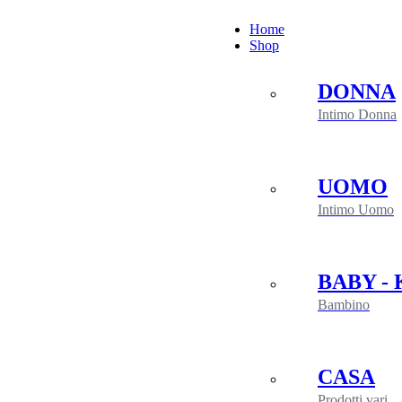
Salta
Home
al
Shop
contenuto
DONNA
Intimo Donna
UOMO
Intimo Uomo
BABY - 
Bambino
CASA
Prodotti vari