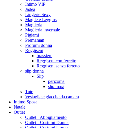
Intimo VIP
Jadea
Lingerie Sexy
Maglie e Leggins
Maglieria
Maglieria invernale
Pigiami
Premaman
Profumi donna
Reggiseni
brassiere
Reggiseni con ferretto
Reggiseni senza ferretto
slip donna
Slip
perizoma
slip maxi
Tute
Vestaglie e giacche da camera
Intimo Sposa
Natale
Outlet
Outlet - Abbigliamento
Outlet - Costumi Donna
Outlet - Costumi Uomo