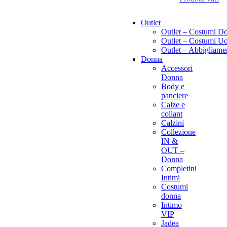
Outlet
Outlet – Costumi D
Outlet – Costumi 
Outlet – Abbigliame
Donna
Accessori
Donna
Body e
panciere
Calze e
collant
Calzini
Collezione
IN &
OUT –
Donna
Completini
Intimi
Costumi
donna
Intimo
VIP
Jadea