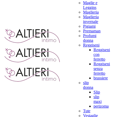
Maglie e
Leggins
Maglieria
Maglieria
invernale
Pigiami
Premaman
Profumi
donna
Reggiseni
Reggiseni
con
ferretto
Reggiseni
senza
ferretto
brassiere
slip
donna
Slip
slip
maxi
perizoma
Tute
Vestaglie