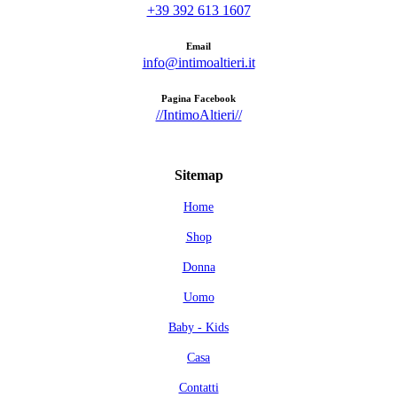
+39 392 613 1607
Email
info@intimoaltieri.it
Pagina Facebook
//IntimoAltieri//
Sitemap
Home
Shop
Donna
Uomo
Baby - Kids
Casa
Contatti